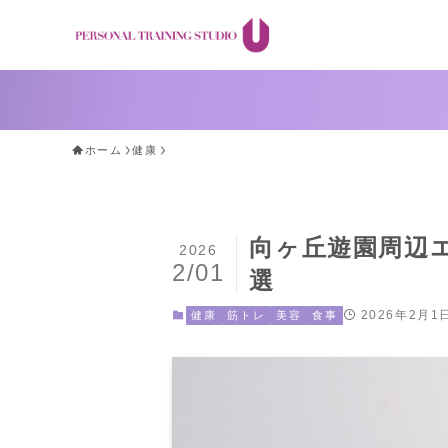
ホーム
健康
向ヶ丘遊園周辺
2026
2/01
選
2026年2月1
健康
筋トレ
美容
食事